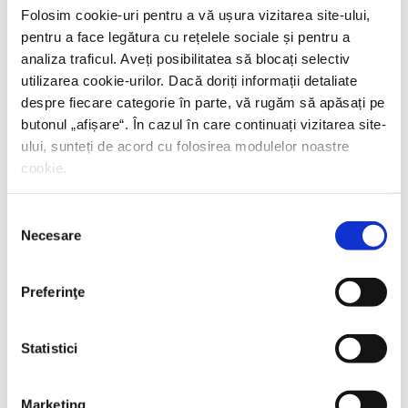
Folosim cookie-uri pentru a vă ușura vizitarea site-ului,
pentru a face legătura cu rețelele sociale și pentru a
PREȚ 71.99 RON
analiza traficul. Aveți posibilitatea să blocați selectiv
utilizarea cookie-urilor. Dacă doriți informații detaliate
despre fiecare categorie în parte, vă rugăm să apăsați pe
butonul „
afișare
“. În cazul în care continuați vizitarea site-
ului, sunteți de acord cu folosirea modulelor noastre
cookie.
Selecția
Necesare
consimțământului
Preferinţe
Statistici
Marketing