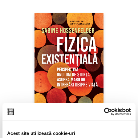
Acest site utilizează cookie-uri
Sabine Hossenfelder,
Fizica existenţială