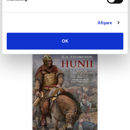
Thierry Wolton,
Lumea noastră orwelliană
Afişare
PREȚ 49.00 RON
OK