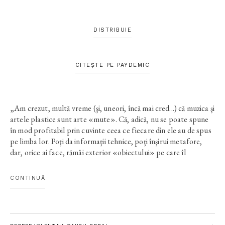
DISTRIBUIE
CITEȘTE PE PAYDEMIC
„Am crezut, multă vreme (şi, uneori, încă mai cred...) că muzica şi
artele plastice sunt arte «mute». Că, adică, nu se poate spune
în mod profitabil prin cuvinte ceea ce fiecare din ele au de spus
pe limba lor. Poţi da informaţii tehnice, poţi înşirui metafore,
dar, orice ai face, rămâi exterior «obiectului» pe care îl
comentezi. Cartea Valentinei Sandu-Dediu mi-a fisurat această
convingere. Limpezimea ei, deschiderea ei culturală m-au făcut
CONTINUĂ
să uit de vechile mele idiosincrazii. Am învăţat lucruri, am fost
pus pe gânduri. Pentru că muzica nu e niciodată singură în
paginile acestei cărţi. E vorba şi de Ion Negoiţescu, şi de Radu
Stanca, şi de Georg Büchner, sau de Bucureştiul vechi, de