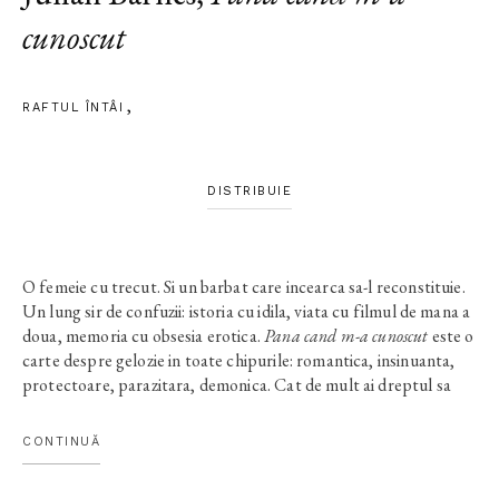
cunoscut
RAFTUL ÎNTÂI
DISTRIBUIE
O femeie cu trecut. Si un barbat care incearca sa-l reconstituie.
Un lung sir de confuzii: istoria cu idila, viata cu filmul de mana a
doua, memoria cu obsesia erotica.
Pana cand m-a cunoscut
este o
carte despre gelozie in toate chipurile: romantica, insinuanta,
protectoare, parazitara, demonica. Cat de mult ai dreptul sa
actionezi asupra trecutului altuia? Cat ai voie sa-ti imaginezi?
Cat din viata este distorsionat de pelicula si cat de memorie? Se
CONTINUĂ
naste astfel un roman-diagnostic, autoparodic, foarte dens,
care nu rateaza finalul. Si nu in ultimul rand, un roman de