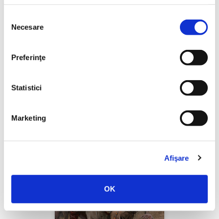
Selecția
Necesare
consimțământului
Thierry Wolton,
Lumea noastră orwelliană
Preferinţe
PREȚ 49.00 RON
Statistici
Marketing
Afişare
OK