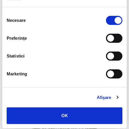
Selecția
Necesare
consimțământului
Yascha Mounk,
Capcana identității
Preferinţe
PREȚ 97.00 RON
Statistici
Marketing
Afişare
OK