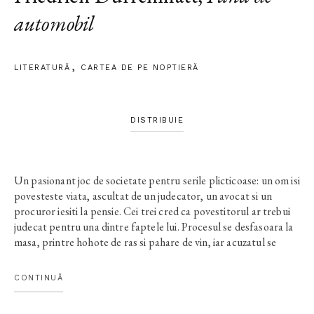
automobil
LITERATURĂ
CARTEA DE PE NOPTIERĂ
DISTRIBUIE
Un pasionant joc de societate pentru serile plicticoase: un om isi
povesteste viata, ascultat de un judecator, un avocat si un
procuror iesiti la pensie. Cei trei cred ca povestitorul ar trebui
judecat pentru una dintre faptele lui. Procesul se desfasoara la
masa, printre hohote de ras si pahare de vin, iar acuzatul se
simte in largul lui: se stie nevinovat. Domnul Traps,
reprezentant oarecare al unei firme de textile, va primi
CONTINUĂ
verdictul la sfarsitul noptii. V-ati gandit vreodata care e lucrul
cel mai urat pe care l-ati facut in viata? Care e omul fata de care