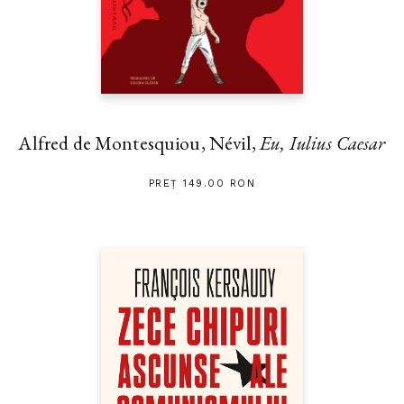
Alfred de Montesquiou, Névil,
Eu, Iulius Caesar
PREȚ 149.00 RON