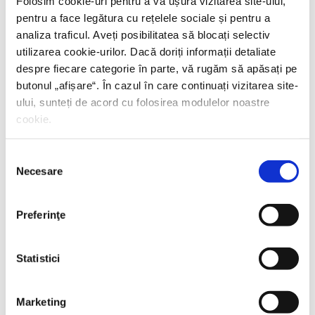
Folosim cookie-uri pentru a vă ușura vizitarea site-ului,
pentru a face legătura cu rețelele sociale și pentru a
analiza traficul. Aveți posibilitatea să blocați selectiv
utilizarea cookie-urilor. Dacă doriți informații detaliate
despre fiecare categorie în parte, vă rugăm să apăsați pe
butonul „
afișare
“. În cazul în care continuați vizitarea site-
ului, sunteți de acord cu folosirea modulelor noastre
cookie.
Selecția
Necesare
consimțământului
Preferinţe
Statistici
Marketing
Yascha Mounk,
Capcana identității