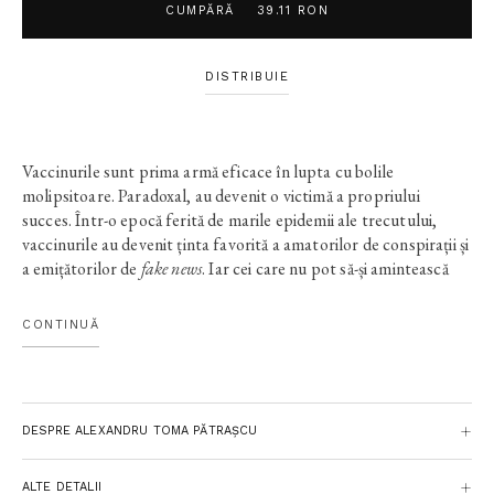
CUMPĂRĂ
39.11 RON
DISTRIBUIE
Vaccinurile sunt prima armă eficace în lupta cu bolile
molipsitoare. Paradoxal, au devenit o victimă a propriului
succes. Într-o epocă ferită de marile epidemii ale trecutului,
vaccinurile au devenit ținta favorită a amatorilor de conspirații și
a emițătorilor de
fake news
. Iar cei care nu pot să-și amintească
trecutul sunt condamnați să îl repete.
Cartea aceasta este un ghid de imunizare împotriva
CONTINUĂ
dezinformării. Ca să înțelegem cum funcționează, cum sunt
produse și cum sunt testate vaccinurile, Alexandru Toma
Pătrașcu ne însoțește într-o călătorie de-a lungul secolelor, de la
descoperirea microbilor la îmblânzirea lor, și ne povestește
DESPRE ALEXANDRU TOMA PĂTRAȘCU
despre primele microscoape, despre teoria germenilor și despre
descifrarea misterelor sistemului imunitar. O călătorie la finalul
căreia înțelegem cum funcționează știința și de ce trebuie să avem
ALTE DETALII