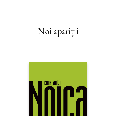
încredere în ea.
Vaccin pentru frică • „Acum variola este peste tot împrejurul
nostru“ • Edward Jenner şi descoperirea vaccinării •
„Meșteșugul vaccinarisitului“ în Principatele Române • De la
Noi apariții
miasme la semințele bolilor • Oare se nasc șoarecii din cârpe
murdare? • Boala canibalilor • Primele vaccinuri • „Îmblânzirea“
microbilor. De la cintezele lui Darwin la vaccinurile vii • Misterul
imunității • Drumul spre iad • Vaccinuri cu piure de țânțari •
Doctorul ROR • Keep Calm and Vaccinate • Marea Tușeală
„Aceasta este o carte despre epidemii și vaccinuri, despre Louis
Pasteur și Robert Koch, despre bacterii și viruși. Este, de fapt, o
carte de povești, dar sunt povești reale, destinate adulților. În
loc de zâne și dragoni, de vrăji și poțiuni magice, veți întâlni
medici în luptă cu epidemiile și vaccinuri bazate pe știință.“ —
ALEXANDRU TOMA PĂTRAȘCU