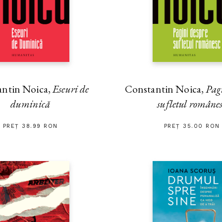
antin Noica,
Eseuri de
Constantin Noica,
Pag
duminică
sufletul române
PREȚ 38.99 RON
PREȚ 35.00 RON