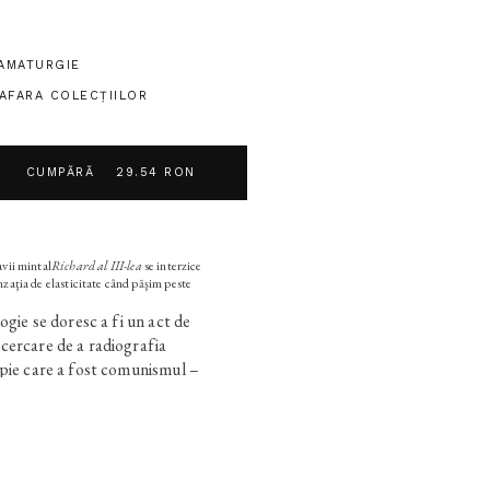
AMATURGIE
 AFARA COLECŢIILOR
CUMPĂRĂ
29.54 RON
vii mintal
Richard al III-lea
se interzice
zaţia de elasticitate când păşim peste
ogie se doresc a fi un act de
cercare de a radiografia
opie care a fost comunismul –
ist. Sigur, mi-ar fi plăcut să
 autopsia comunismului, numai
d că este important să ne
ă le spunem prin ce am trecut
unoscut comunismul. Este