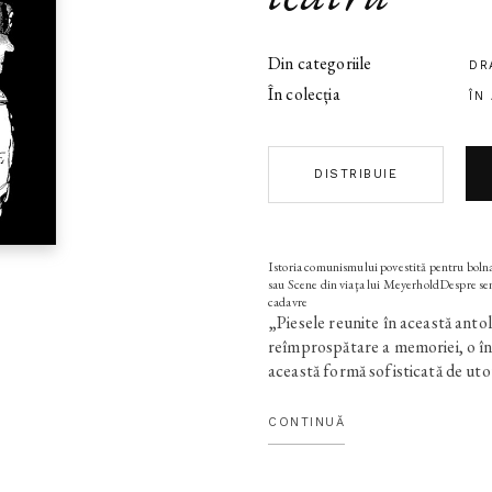
Din categoriile
DR
În colecția
ÎN
DISTRIBUIE
Istoria comunismului povestită pentru bolna
sau Scene din viaţa lui MeyerholdDespre sen
cadavre
„Piesele reunite în această antol
reîmprospătare a memoriei, o în
această formă sofisticată de ut
oroarea travestită în costum uman
fac în aceste piese mai degrabă
CONTINUĂ
că «bestia» nu a murit încă. Cre
amintim prin ce am trecut – şi s
şi copiilor noştri, care nu au c