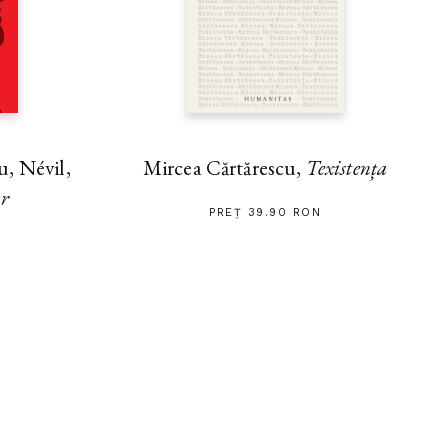
, Névil,
Mircea Cărtărescu,
Texistența
ar
PREȚ 39.90 RON