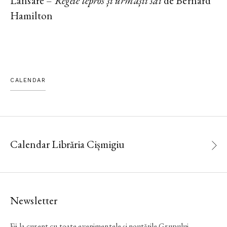
Lansare –
Regele lepros și urmașii săi
de Bernard
Hamilton
CALENDAR
Calendar Librăria Cișmigiu
Newsletter
Fii la curent cu toate evenimentele și noutățile Grupului