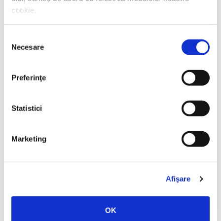
cookie.
Selecția
Necesare
consimțământului
Preferinţe
Thierry Wolton,
Lumea noastră orwelliană
Statistici
PREȚ 49.00 RON
Marketing
Afişare
OK