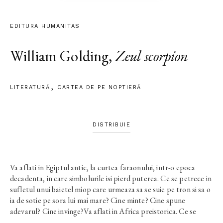
EDITURA HUMANITAS
William Golding
,
Zeul scorpion
LITERATURĂ
CARTEA DE PE NOPTIERĂ
DISTRIBUIE
Va aflati in Egiptul antic, la curtea faraonului, intr-o epoca
decadenta, in care simbolurile isi pierd puterea. Ce se petrece in
sufletul unui baietel miop care urmeaza sa se suie pe tron si sa o
ia de sotie pe sora lui mai mare? Cine minte? Cine spune
adevarul? Cine invinge?Va aflati in Africa preistorica. Ce se
petrece in sufletul unei femei care incepe sa imbatraneasca si ce