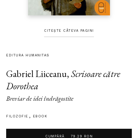
CITEȘTE CÂTEVA PAGINI
EDITURA HUMANITAS
Gabriel Liiceanu
,
Scrisoare către
Dorothea
Breviar de idei îndrăgostite
FILOZOFIE
EBOOK
CUMPĂRĂ
79.29 RON