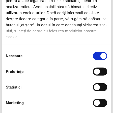
pentru a face legătura cu rețelele sociale și pentru a
analiza traficul. Aveți posibilitatea să blocați selectiv
utilizarea cookie-urilor. Dacă doriți informații detaliate
despre fiecare categorie în parte, vă rugăm să apăsați pe
butonul „
afișare
“. În cazul în care continuați vizitarea site-
ului, sunteți de acord cu folosirea modulelor noastre
cookie.
Selecția
Necesare
consimțământului
Preferinţe
Statistici
Marketing
Thierry Wolton,
Lumea noastră orwelliană