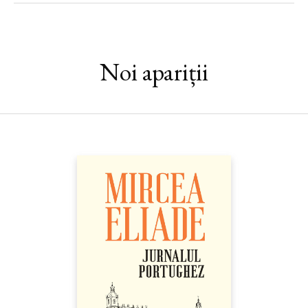
s-au născut în mine, cu care am stat de vorbă în taina minții
mele, adăpostindu-le întreaga viață. Și, desigur, le-am iubit. Dar,
spre deosebire de ideile lui Barthes, ale mele, ca obiecte ale
adorației, nu sunt o absență. Le-am dat glasul meu, le-am
Noi apariții
înființat. Nevoia de a înțelege, care m-a condus la întâlnirea cu
ele, este o formă de iubire prin care îmbrățișăm toate lucrurile
lumii. Prin noi și numai prin noi, ca ființe gânditoare și
cuvântătoare, lumea poate avea sens și poate fi iubită.“ —
GABRIEL LIICEANU