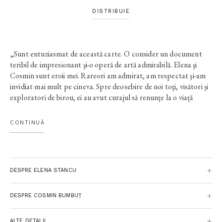
DISTRIBUIE
„Sunt entuziasmat de această carte. O consider un document
teribil de impresionant şi-o operă de artă admirabilă. Elena şi
Cosmin sunt eroii mei. Rareori am admirat, am respectat şi-am
invidiat mai mult pe cineva. Spre deosebire de noi toţi, visători și
exploratori de birou, ei au avut curajul să renunţe la o viață
comodă, cu salarii mari și cariera asigurată, ca să plece într-o
aventură pe care noi, ceilalți, nu ne-o putem imagina decât în
CONTINUĂ
romane sau în filme. Viața lor de-a lungul ultimilor ani, când au
luat-o teleleu prin lume într-o rulotă de cinci metri pătrați, în
care-au trăit, s-au iubit, au scris, au fotografiat și-au suferit
împreună, ni se pare o fantastică ficțiune, când în realitate noi
DESPRE ELENA STANCU
suntem cei fictivi. Elena și Cosmin au plecat în căutarea «vieții
care se viețuiește» și-a omului real, care se revelează nu în lumea
standardizată și domesticită în care trăim noi, consumatorii de
DESPRE COSMIN BUMBUȚ
cultură, ci în sărăcie cruntă, în case dărăpănate, în violență
incredibilă, în comunități uitate de Dumnezeu, în pușcării și-n
ALTE DETALII