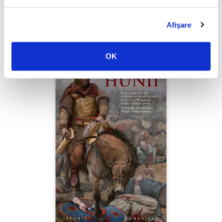
Thierry Wolton,
Lumea noastră orwelliană
PREȚ 49.00 RON
Afişare
OK