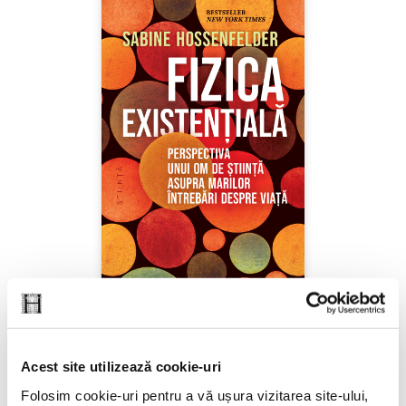
Sabine Hossenfelder,
Fizica existenţială
Acest site utilizează cookie-uri
PREȚ 71.99 RON
Folosim cookie-uri pentru a vă ușura vizitarea site-ului,