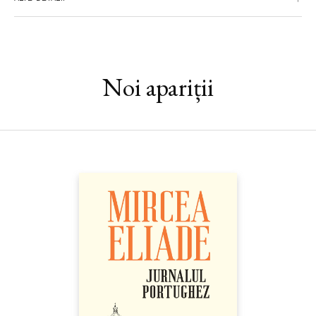
ghetouri. Cei doi au băut peturi de bere cot la cot cu oamenii
întâlniți, au povestit cu ei, uneori despre omoruri și tâlhării, au
luat purici și păduchi de la ei. Au trăit la fel ca ei, uneori mai rău,
impregnându-se de damful umanității reale. Vorbim adesea de
«România profundă» fără să avem habar despre ce vorbim. Prin
Noi apariții
cartea celor doi ajungem să măsurăm această profunzime. Elena
și Cosmin m-au primit în rulota lor, mi-au arătat-o în toate
detaliile ei claustrofobice. Rareori m-am simțit mai diminuat și
mai trist. N-aș fi putut trăi viața lor nici trei zile. Dar faptul că ei
există, în afara convențiilor care ne fac conformiști și depresivi,
și că dau astfel mărturie despre ce-nseamnă cu adevărat
libertatea e o mare consolare pentru mine. Măcar știu, prin ei,
că eroismul e real și palpabil, nu o noțiune goală.“ (Mircea
Cărtărescu)