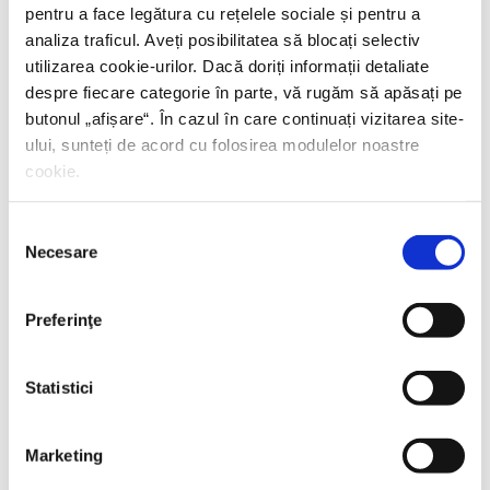
pentru a face legătura cu rețelele sociale și pentru a
analiza traficul. Aveți posibilitatea să blocați selectiv
utilizarea cookie-urilor. Dacă doriți informații detaliate
despre fiecare categorie în parte, vă rugăm să apăsați pe
butonul „
afișare
“. În cazul în care continuați vizitarea site-
ului, sunteți de acord cu folosirea modulelor noastre
cookie.
Selecția
Necesare
consimțământului
Preferinţe
Statistici
Marketing