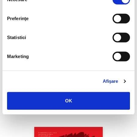
consimțământului
Preferinţe
Statistici
Marketing
Afişare
Robert Knapp,
Romanii neştiuţi
OK
PREȚ 85.00 RON