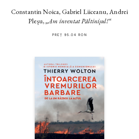
Constantin Noica, Gabriel Liiceanu, Andrei
Pleșu,
„Am inventat Păltinișul!“
PREȚ 95.04 RON