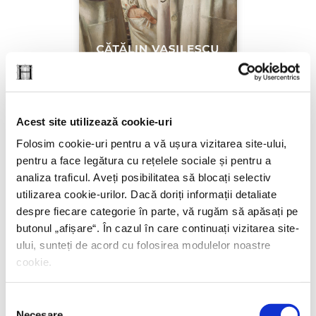
Acest site utilizează cookie-uri
Folosim cookie-uri pentru a vă ușura vizitarea site-ului,
pentru a face legătura cu rețelele sociale și pentru a
Cătălin Vasilescu,
Placebo
analiza traficul. Aveți posibilitatea să blocați selectiv
utilizarea cookie-urilor. Dacă doriți informații detaliate
PREȚ 67.00 RON
despre fiecare categorie în parte, vă rugăm să apăsați pe
butonul „
afișare
“. În cazul în care continuați vizitarea site-
ului, sunteți de acord cu folosirea modulelor noastre
cookie.
Selecția
Necesare